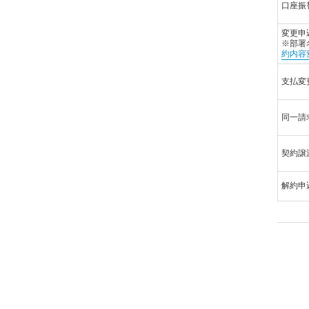
口座振
変更申
※部署
約内容
支払変
同一請
契約譲
解約申