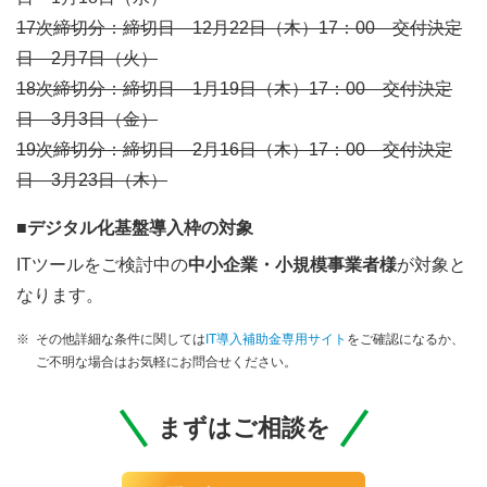
17次締切分：締切日 12月22日（木）17：00 交付決定
日 2月7日（火）
18次締切分：締切日 1月19日（木）17：00 交付決定
日 3月3日（金）
19次締切分：締切日 2月16日（木）17：00 交付決定
日 3月23日（木）
■デジタル化基盤導入枠の対象
ITツールをご検討中の
中小企業・小規模事業者様
が対象と
なります。
※
その他詳細な条件に関しては
IT導入補助金専用サイト
をご確認になるか、
ご不明な場合はお気軽にお問合せください。
まずはご相談を