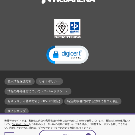
個人情報保護方針
サイトポリシー
情報の外部送信について（Cookieポリシー）
セキュリティ基本方針(ISO27001認証)
特定商取引に関する法律に基づく表記
サイトマップ
弊社Webサイトでは、利便性の向上や利用状況の分析などのためにCookieを使用しています。弊社のCookie使用につ
名づけてねっと、WebARENA、SuitePRO、WebARENA Indigo、WebARENA IndigoPro、
いては
Cookieポリシー
をご参照のうえ、Cookieの使用に同意いただける場合は「同意する」ボタンを押してくださ
WebARENA IndigoGPUはNTTPCコミュニケーションズの登録商標です。
い。同意いただけない場合は、ブラウザのクッキーの設定を無効化してください。
本ホームページに記載する会社名、商品名、ブランド名等は、各社の商号、登録商標または
商標です。