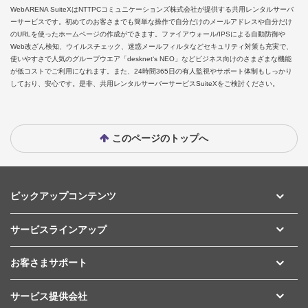
WebARENA SuiteXはNTTPCコミュニケーションズ株式会社が提供する共用レンタルサーバ
ーサービスです。初めてのお客さまでも簡単な操作で自分だけのメールアドレスや自分だけ
のURLを使ったホームページの作成ができます。ファイアウォール/IPSによる自動防御や
Web改ざん検知、ウイルスチェック、迷惑メールフィルタなどセキュリティ対策も充実で、
使いやすさで人気のグループウエア「desknet‘s NEO」などビジネス向けのさまざまな機能
が低コストでご利用になれます。また、24時間365日の有人監視やサポート体制もしっかり
しており、安心です。是非、共用レンタルサーバーサービスSuiteXをご検討ください。
このページのトップへ
ピックアップコンテンツ
サービスラインアップ
お客さまサポート
サービス提供会社