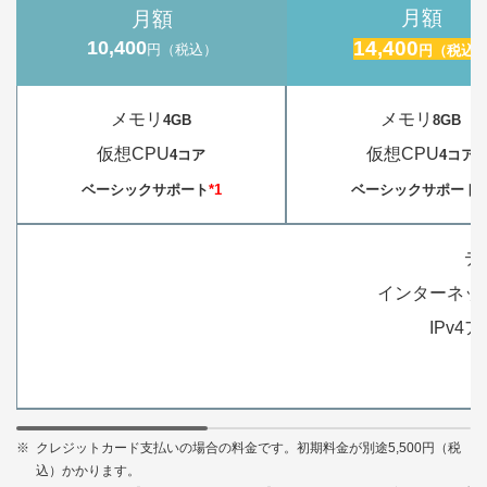
月額
月額
10,400
14,400
円（税込）
円（税込
メモリ
メモリ
4GB
8GB
仮想CPU
仮想CPU
4コア
4コア
ベーシックサポート
*1
ベーシックサポート
*
デ
インターネッ
IPv4
※
クレジットカード支払いの場合の料金です。初期料金が別途5,500円（税
込）かかります。