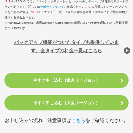
*1
SuitePRO V4では、「ベーシックサポート」と「+メールサポート」の2種類のサポートプ
ランがあります。詳しくは
サポートプラン
をご確認ください。
*2
大容量ストレージオプショ
ンをご利用の場合。
*3
ベストエフォート型。回線の混雑状態や通信環境等により通信速度は
低下する場合あります。
※ Windows Serverは、米国Microsoft Corporationの米国およびその他の国における登録商標
または商標です。
バックアップ機能がついたタイプも提供していま
す。全タイプの料金一覧はこちら
今すぐ申し込む（東京リージョン）
今すぐ申し込む（大阪リージョン）
お申し込みの流れ、注意事項は
こちら
をご確認ください。