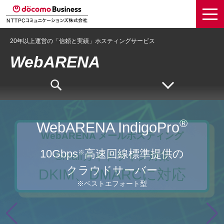
20年以上運営の「信頼と実績」ホスティングサービス
WebARENA
®
®
WebARENA Indigo
WebARENA Indigo
®
WebARENA IndigoPro
WebARENA メールホスティング
安心・快適、そして使いや
安心・快適、そして使いや
国内最安値VPS
国内最安値VPS
※
※
10Gbps
高速回線標準提供の
※
Gmailガイドライン対策
すく
すく
初期料金無料
初期料金無料
クラウドサーバー
DKIM、DMARCに対応
最低利用期間無し
最低利用期間無し
※ベストエフォート型
アップデート
アップデート
SuiteX
SuiteX
※当社調べ（2024年7月3日現在）
※当社調べ（2024年7月3日現在）