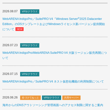
2026.08.07
VPS/クラウド
®
WebARENA IndigoPro／SuitePRO V4『Windows Server
2025 Datacenter
Edition』のOSテンプレートおよびWindowsライセンス新バージョン提供開始
について
2026.07.23
VPS/クラウド
WebARENA IndigoPro/WebARENA SuitePRO V4 大阪リージョン販売再開につ
いて
2026.07.15
VPS/クラウド
WebARENA IndigoPro／SuitePRO V4 ネスト仮想化機能の利用制限について
2026.06.26
名づけてねっと
VPS/クラウド
共用サーバー
海外からのDNSアウトソーシング管理画面へのアクセス制限に関するご案内