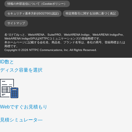
情報の外部送信について（Cookieポリシー）
セキュリティ基本方針(ISO27001認証)
特定商取引に関する法律に基づく表記
サイトマップ
名づけてねっと、WebARENA、SuitePRO、WebARENA Indigo、WebARENA IndigoPro、
WebARENA IndigoGPUはNTTPCコミュニケーションズの登録商標です。
本ホームページに記載する会社名、商品名、ブランド名等は、各社の商号、登録商標または
商標です。
Copyright ©
2026 NTTPC Communications, Inc. All Rights Reserved.
ID数と
ディスク容量を選択
Webですぐお見積もり
見積シミュレータ―