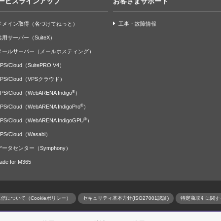
ービスラインアップ
お客さまサポート
ドメイン取得（名づけてねっと）
工事・故障情報
共用サーバー（SuiteX）
メールサーバー（メールホスティング）
PS/Cloud（SuitePRO V4）
VPS/Cloud（VPSクラウド）
®
PS/Cloud（WebARENA Indigo
）
®
PS/Cloud（WebARENA IndigoPro
）
®
PS/Cloud（WebARENA IndigoGPU
）
PS/Cloud（Wasabi）
データセンター（Symphony）
ade for M365
信について（Cookieポリシー）
セキュリティ基本方針(ISO27001認証)
特定商取引に関す
RENA Indigo、WebARENA IndigoPro、WebARENA IndigoGPUはNT