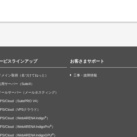
ービスラインアップ
お客さまサポート
ドメイン取得（名づけてねっと）
工事・故障情報
共用サーバー（SuiteX）
メールサーバー（メールホスティング）
PS/Cloud（SuitePRO V4）
VPS/Cloud（VPSクラウド）
®
PS/Cloud（WebARENA Indigo
）
®
PS/Cloud（WebARENA IndigoPro
）
®
PS/Cloud（WebARENA IndigoGPU
）