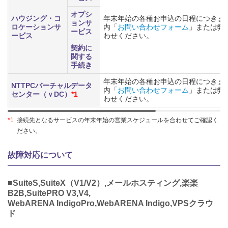
オプシ
ハウジング・コ
年末年始の各種お申込の日程につきま
ョンサ
ロケーションサ
内「
お問い合わせフォーム
」または弊
ービス
ービス
わせください。
契約に
関する
手続き
年末年始の各種お申込の日程につきま
NTTPCバーチャルデータ
内「
お問い合わせフォーム
」または弊
センター（ｖDC）
*1
わせください。
*1
接続先となるサービスの年末年始の営業スケジュールを合わせてご確認く
ださい。
故障対応について
■SuiteS,SuiteX（V1/V2）,メールホスティング,楽楽
B2B,SuitePRO V3,V4,
WebARENA IndigoPro,WebARENA Indigo,VPSクラウ
ド