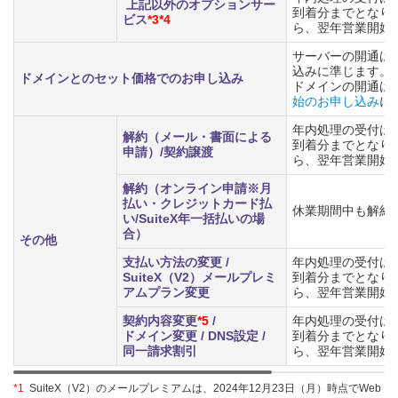
上記以外のオプションサー
到着分までとなり
ビス
*3*4
ら、翌年営業開始
サーバーの開通はS
込みに準じます。
ドメインとのセット価格でのお申し込み
ドメインの開通は
始のお申し込み
に
年内処理の受付は、2
解約（メール・書面による
到着分までとなり
申請）/契約譲渡
ら、翌年営業開始
解約（オンライン申請※月
払い・クレジットカード払
休業期間中も解約
い/SuiteX年一括払いの場
合）
その他
支払い方法の変更 /
年内処理の受付は、2
SuiteX（V2）メールプレミ
到着分までとなり
アムプラン変更
ら、翌年営業開始
契約内容変更
*5
/
年内処理の受付は、2
ドメイン変更 / DNS設定 /
到着分までとなり
同一請求割引
ら、翌年営業開始
*1
SuiteX（V2）のメールプレミアムは、2024年12月23日（月）時点でWeb