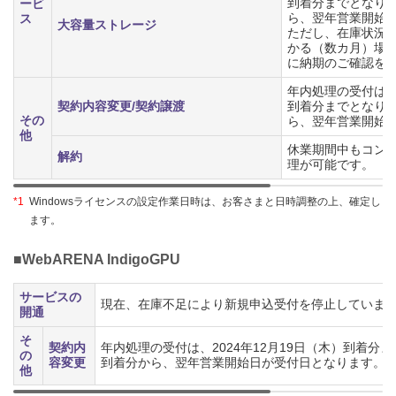
到着分までとなり
ービ
ら、翌年営業開始
ス
大容量ストレージ
ただし、在庫状況
かる（数カ月）場
に納期のご確認を
年内処理の受付は、2
契約内容変更/契約譲渡
到着分までとなり
その
ら、翌年営業開始
他
休業期間中もコン
解約
理が可能です。
*1
Windowsライセンスの設定作業日時は、お客さまと日時調整の上、確定し
ます。
■WebARENA IndigoGPU
サービスの
現在、在庫不足により新規申込受付を停止していま
開通
そ
契約内
年内処理の受付は、2024年12月19日（木）到着分
の
容変更
到着分から、翌年営業開始日が受付日となります。
他