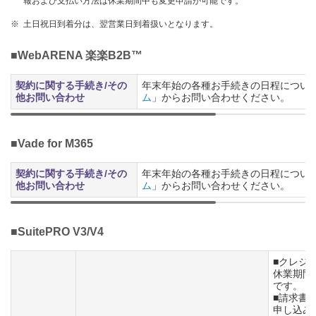
報および支払い方法は休業期間中も変更申請が可能です。
※
土日祝日到着分は、翌営業日到着扱いとなります。
■WebARENA 楽楽B2B™
契約に関する手続き/その
年末年始の各種お手続きの日程につい
他お問い合わせ
ム
」からお問い合わせください。
■Vade for M365
契約に関する手続き/その
年末年始の各種お手続きの日程につい
他お問い合わせ
ム
」からお問い合わせください。
■SuitePRO V3/V4
■クレジ
休業期間
です。
■請求書
申し込み