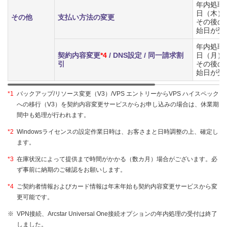
年内処理の
日（木）
その他
支払い方法の変更
その後の
始日が受
年内処理の
契約内容変更
*4
/ DNS設定 / 同一請求割
日（月）
引
その後の
始日が受
*1
バックアップ/リソース変更（V3）/VPS エントリーからVPS ハイスペック
への移行（V3）を契約内容変更サービスからお申し込みの場合は、休業期
間中も処理が行われます。
*2
Windowsライセンスの設定作業日時は、お客さまと日時調整の上、確定し
ます。
*3
在庫状況によって提供まで時間がかかる（数カ月）場合がございます。必
ず事前に納期のご確認をお願いします。
*4
ご契約者情報およびカード情報は年末年始も契約内容変更サービスから変
更可能です。
※
VPN接続、Arcstar Universal One接続オプションの年内処理の受付は終了
しました。