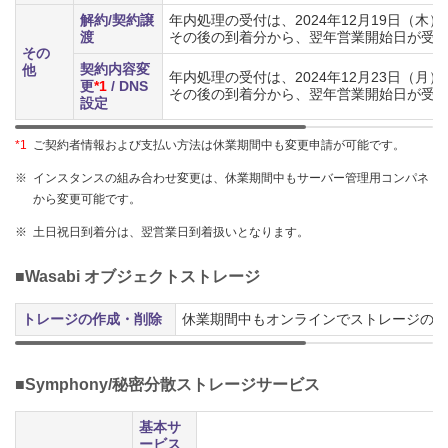
解約/契約譲
年内処理の受付は、2024年12月19日（木
渡
その後の到着分から、翌年営業開始日が受
その
契約内容変
他
年内処理の受付は、2024年12月23日（月
更
*1
/ DNS
その後の到着分から、翌年営業開始日が受
設定
*1
ご契約者情報および支払い方法は休業期間中も変更申請が可能です。
※
インスタンスの組み合わせ変更は、休業期間中もサーバー管理用コンパネ
から変更可能です。
※
土日祝日到着分は、翌営業日到着扱いとなります。
■Wasabi オブジェクトストレージ
トレージの作成・削除
休業期間中もオンラインでストレージの作
■Symphony/秘密分散ストレージサービス
基本サ
ービス