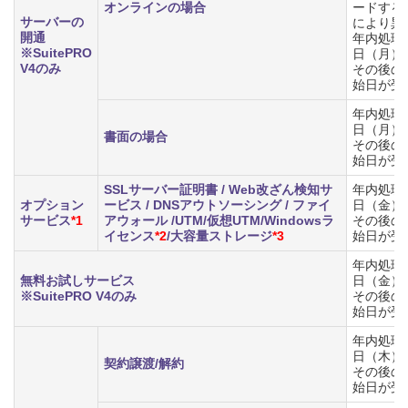
オンラインの場合
ードする
サーバーの
により異
開通
年内処理の
※SuitePRO
日（月）
V4のみ
その後の
始日が受
年内処理の
日（月）
書面の場合
その後の
始日が受
SSLサーバー証明書 / Web改ざん検知サ
年内処理の
オプション
ービス / DNSアウトソーシング / ファイ
日（金）
サービス
*1
アウォール /UTM/仮想UTM/Windowsラ
その後の
イセンス
*2
/大容量ストレージ
*3
始日が受
年内処理の
無料お試しサービス
日（金）
※SuitePRO V4のみ
その後の
始日が受
年内処理の
日（木）
契約譲渡/解約
その後の
始日が受