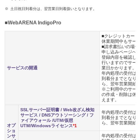
※
土日祝日到着分は、翌営業日到着扱いとなります。
■WebARENA IndigoPro
■クレジットカード
休業期間中もサー
■請求書払いの場合
申し込みページへの
登録内容を確認し、
行いますのでサービ
サービスの開通
業日かかります。
年内処理の受付は、2
到着分までとなり
ら、翌年営業開始
※ご利用中のサービ
の作成・削除は休
えます。
SSLサーバー証明書 / Web改ざん検知
年内処理の受付は、2
サービス / DNSアウトソーシング / フ
到着分までとなり
ァイアウォール /UTM/仮想
ら、翌年営業開始
オプ
UTM/Windowsライセンス
*1
ショ
年内処理の受付は、2
ンサ