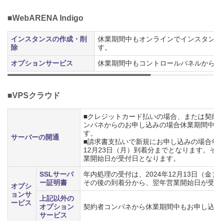
■WebARENA Indigo
インスタンスの作成・削
休業期間中もオンラインでインスタン
除
す。
オプションサービス
休業期間中もコントロールパネルから
■VPSクラウド
■クレジットカード払いの場合、または契約
ンパネからのお申し込みの場合休業期間中
す。
サーバーの開通
■請求書支払いで新規にお申し込みの場合年内
12月23日（月）到着分までとなります。そ
業開始日が受付日となります。
SSLサーバ
年内処理の受付は、2024年12月13日（金
ー証明書
その後の到着分から、翌年営業開始日が受
オプシ
ョンサ
上記以外の
ービス
オプション
契約者コンパネから休業期間中もお申し込
サービス