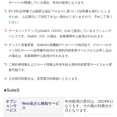
サーバーが開通している場合、年内の処理となります。
*2
EV SSL証明書では厳密な認証プロセスに基づいて証明書を発行いたしま
すため、 上記期日にて対応できない場合がございますので、予めご了承く
ださい。
*3
データバックアップはSuiteX（V1/V2）のみで提供しているオプションサ
ービスです。SuiteX（V2）の場合、休業期間中も処理が行われます。
*4
ディスク容量変更、SuiteXの高機能データベースMySQL5、グローバルサ
インSSLサーバー証明書申請代行を契約内容変更サービスからお申し込み
の場合は、休業期間中も処理が行われます。
*5
ご契約者情報およびカード情報は年末年始も契約内容変更サービスから変
更可能です。
※
土日祝日到着分は、翌営業日到着扱いとなります。
■SuiteS
オプシ
年内処理の受付は、2024年12
Web改ざん検知サービ
ョンサ
なります。その後の到着分から
ス
ービス
日となります。