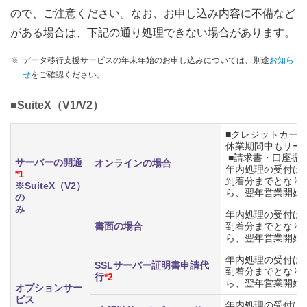
ので、ご注意ください。なお、お申し込み内容に不備など
がある場合は、下記の通り処理できない場合があります。
※
データ移行支援サービスの年末年始のお申し込みについては、別途
お知ら
せ
をご確認ください。
■SuiteX（V1/V2）
■クレジットカー
休業期間中もサー
■請求書・口座振
サーバーの開通
オンラインの場合
年内処理の受付は、2
*1
到着分までとなり
※SuiteX（V2）
ら、翌年営業開始
の
み
年内処理の受付は、2
書面の場合
到着分までとなり
ら、翌年営業開始
年内処理の受付は、2
SSLサーバー証明書申請代
到着分までとなり
行
*2
ら、翌年営業開始
オプションサー
ビス
年内処理の受付は、2