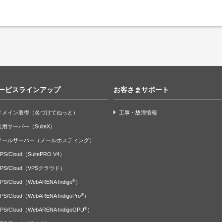
ービスラインアップ
お客さまサポート
ドメイン取得（名づけてねっと）
工事・故障情報
共用サーバー（SuiteX）
メールサーバー（メールホスティング）
PS/Cloud（SuitePRO V4）
VPS/Cloud（VPSクラウド）
®
PS/Cloud（WebARENA Indigo
）
®
PS/Cloud（WebARENA IndigoPro
）
®
PS/Cloud（WebARENA IndigoGPU
）