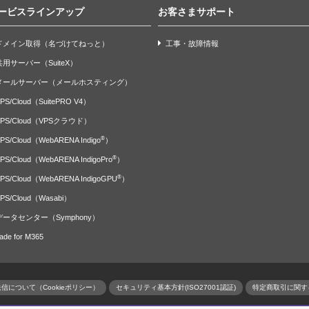
ービスラインアップ
お客さまサポート
ドメイン取得（名づけてねっと）
工事・故障情報
共用サーバー（SuiteX）
メールサーバー（メールホスティング）
PS/Cloud（SuitePRO V4）
VPS/Cloud（VPSクラウド）
®
PS/Cloud（WebARENA Indigo
）
®
PS/Cloud（WebARENA IndigoPro
）
®
PS/Cloud（WebARENA IndigoGPU
）
PS/Cloud（Wasabi）
データセンター（Symphony）
ade for M365
信について（Cookieポリシー）
セキュリティ基本方針(ISO27001認証)
特定商取引に関す