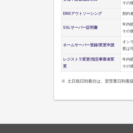
その
DNSアウトソーシング
契約
年内処
SSLサーバー証明書
その
オン
ネームサーバー登録/変更申請
更は
レジストラ変更/指定事業者変
年内処
更
その
※
土日祝日到着分は、翌営業日到着