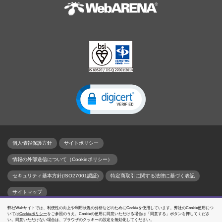
個人情報保護方針
サイトポリシー
情報の外部送信について（Cookieポリシー）
セキュリティ基本方針(ISO27001認証)
特定商取引に関する法律に基づく表記
サイトマップ
弊社Webサイトでは、利便性の向上や利用状況の分析などのためにCookieを使用しています。弊社のCookie使用につ
名づけてねっと、WebARENA、SuitePRO、WebARENA Indigo、WebARENA IndigoPro、
いては
Cookieポリシー
をご参照のうえ、Cookieの使用に同意いただける場合は「同意する」ボタンを押してくださ
WebARENA IndigoGPUはNTTPCコミュニケーションズの登録商標です。
い。同意いただけない場合は、ブラウザのクッキーの設定を無効化してください。