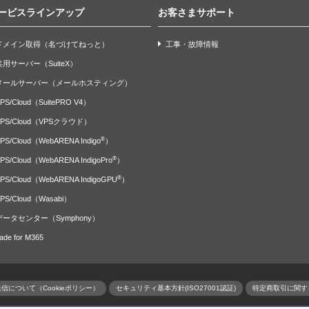
ービスラインアップ
お客さまサポート
ドメイン取得（名づけてねっと）
工事・故障情報
共用サーバー（SuiteX）
メールサーバー（メールホスティング）
PS/Cloud（SuitePRO V4）
VPS/Cloud（VPSクラウド）
®
PS/Cloud（WebARENA Indigo
）
®
PS/Cloud（WebARENA IndigoPro
）
®
PS/Cloud（WebARENA IndigoGPU
）
PS/Cloud（Wasabi）
データセンター（Symphony）
ade for M365
信について（Cookieポリシー）
セキュリティ基本方針(ISO27001認証)
特定商取引に関す