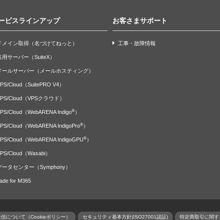
ービスラインアップ
お客さまサポート
ドメイン取得（名づけてねっと）
工事・故障情報
共用サーバー（SuiteX）
メールサーバー（メールホスティング）
PS/Cloud（SuitePRO V4）
VPS/Cloud（VPSクラウド）
®
PS/Cloud（WebARENA Indigo
）
®
PS/Cloud（WebARENA IndigoPro
）
®
PS/Cloud（WebARENA IndigoGPU
）
PS/Cloud（Wasabi）
データセンター（Symphony）
ade for M365
信について（Cookieポリシー）
セキュリティ基本方針(ISO27001認証)
特定商取引に関す