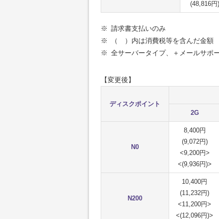
(48,816円
※
請求書支払いのみ
※
（ ）内は消費税等を含んだ金額
※
全サーバータイプ、＋メールサポ
【変更後】
ディスクポイント
2G
8,400円
(9,072円)
N0
<9,200円>
<(9,936円)>
10,400円
(11,232円)
N200
<11,200円>
<(12,096円)>