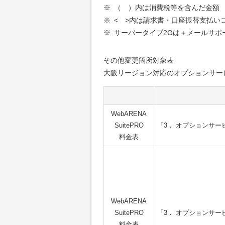
※
（ ）内は消費税等を含んだ金額
※
< >内は請求書・口座振替支払い
※
サーバータイプ2Gは＋メールサポ
その他変更箇所対象表
大阪リージョン対応のオプションサー
WebARENA
SuitePRO
「3． オプションサー
料金表
WebARENA
SuitePRO
「3． オプションサー
料金表