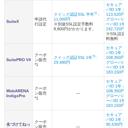
セキュア・
バID 1年：
*2
クイック認証SSL 半年
：
113,520円
申請代
11,000円
グローバル
SuiteX
行設定
※別途SSL設定手数料
ーバID 1年
8,800円がかかります。
192,720円
※SSL設定
料無料
セキュア・
バID 1年：
クーポ
*3
クイック認証SSL 1年
:
108,350円
SuitePRO V4
ン販売
29,480円
グローバル
*1
ーバID 1年
183,150円
セキュア・
バID 1年：
クーポ
WebARENA
108,350円
ン販売
―
IndigoPro
グローバル
*1
ーバID 1年
183,150円
セキュア・
バID 1年：
クーポ
名づけてねっ
90,530円
ン販売
―