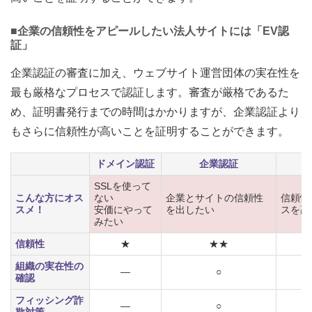
■企業の信頼性をアピールしたい法人サイトには「EV認
証」
企業認証の審査に加え、ウェブサイト運営団体の実在性を
最も厳格なプロセスで認証します。審査が厳格であるた
め、証明書発行までの時間はかかりますが、企業認証より
もさらに信頼性が高いことを証明することができます。
ドメイン認証
企業認証
SSLを使って
こんな方にオス
ない
企業とサイトの信頼性
信頼性
スメ！
安価にやって
を出したい
スを高
みたい
信頼性
★
★★
組織の実在性の
―
○
確認
フィッシング詐
―
○