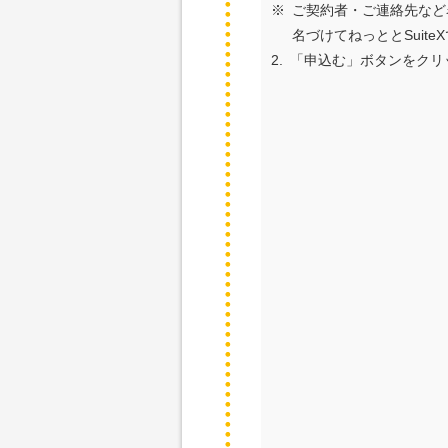
※
ご契約者・ご連絡先など
名づけてねっととSuit
2.
「申込む」ボタンをクリ