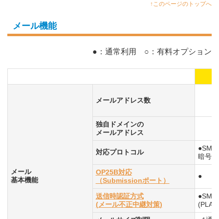
↑このページのトップへ
メール機能
●：通常利用 ○：有料オプション
メールアドレス数
独自ドメインの
メールアドレス
●SMTP
対応プロトコル
暗号化
メール
OP25B対応
●
基本機能
（Submissionポート）
送信時認証方式
●SMTP 
(メール不正中継対策)
(PLAI