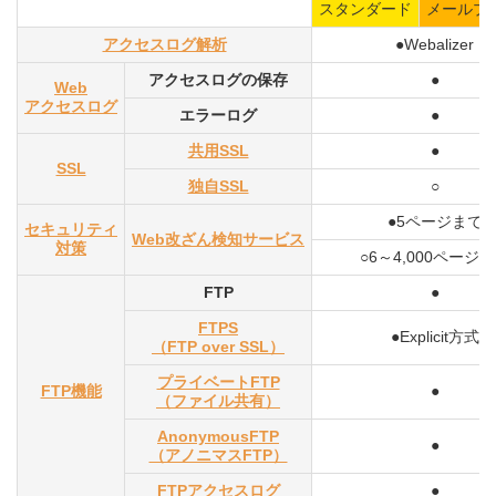
スタンダード
メールプ
アクセスログ解析
●Webalizer
アクセスログの保存
●
Web
アクセスログ
エラーログ
●
共用SSL
●
SSL
独自SSL
○
●5ページまで
セキュリティ
Web改ざん検知サービス
対策
○6～4,000ページ
FTP
●
FTPS
●Explicit方式
（FTP over SSL）
プライベートFTP
FTP機能
●
（ファイル共有）
AnonymousFTP
●
（アノニマスFTP）
FTPアクセスログ
●