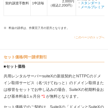
2,000円
・
スタンダート
契約譲渡手数料
1申請毎
（税込2,200円）
・
メールプレミアム
※
料金の請求は、作業完了月の翌月となります。
↑このページのトップへ
セット価格/同一請求割引
■セット価格
共用レンタルサーバーsuiteXの新規契約とNTTPCのドメ
イン取得サービス（名づけてねっと）のドメイン取得また
は移管をセットでお申し込みの場合、SuiteXの初期料金お
よび基本料金1ヵ月分
*1
が無料となります。
セット価格でのご契約は、SuiteXの「ドメインとSuiteXの