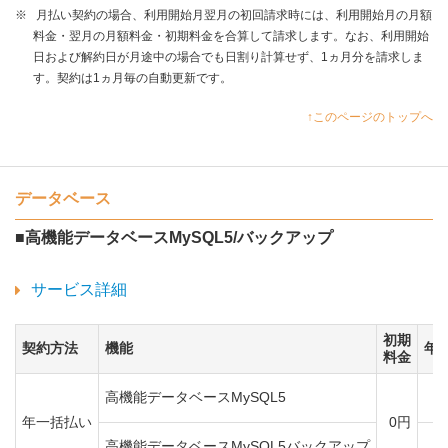
※
月払い契約の場合、利用開始月翌月の初回請求時には、利用開始月の月額
料金・翌月の月額料金・初期料金を合算して請求します。なお、利用開始
日および解約日が月途中の場合でも日割り計算せず、1ヵ月分を請求しま
す。契約は1ヵ月毎の自動更新です。
↑このページのトップへ
データベース
■高機能データベースMySQL5/バックアップ
サービス詳細
初期
契約方法
機能
年
料金
高機能データベースMySQL5
（税
年一括払い
0円
高機能データベースMySQL5バックアップ