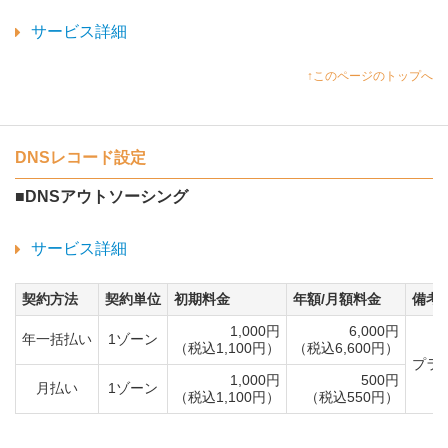
サービス詳細
↑このページのトップへ
DNSレコード設定
■DNSアウトソーシング
サービス詳細
契約方法
契約単位
初期料金
年額/月額料金
備考
1,000円
6,000円
年一括払い
1ゾーン
（税込1,100円）
（税込6,600円）
プラ
1,000円
500円
月払い
1ゾーン
（税込1,100円）
（税込550円）