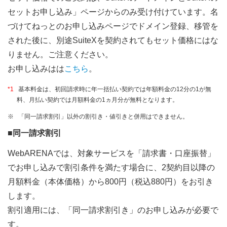
セットお申し込み」ページからのみ受け付けています。名
づけてねっとのお申し込みページでドメイン登録、移管を
された後に、別途SuiteXを契約されてもセット価格にはな
りません。ご注意ください。
お申し込みはは
こちら
。
*1
基本料金は、初回請求時に年一括払い契約では年額料金の12分の1が無
料、月払い契約では月額料金の1ヵ月分が無料となります。
※
「同一請求割引」以外の割引き・値引きと併用はできません。
■同一請求割引
WebARENAでは、対象サービスを「請求書・口座振替」
でお申し込みで割引条件を満たす場合に、2契約目以降の
月額料金（本体価格）から800円（税込880円）をお引き
します。
割引適用には、「同一請求割引き」のお申し込みが必要で
す。