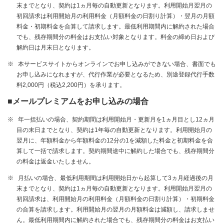
末までとなり、契約は1ヵ月毎の自動更新となります。利用開始月翌月の
初回請求は利用開始月の利用料金（月額料金の日割り計算）・翌月の月額
料金・初期料金を合算して請求します。最低利用期間内に解約された場合
でも、残存期間分の料金はお支払い対象となります。料金の締め日および
解約日は月末日となります。
※
本サービスサイトからオンラインでお申し込みができない場合、書面でも
お申し込みになれますが、代行作業が必要となるため、別途登録代行手数
料2,000円（税込2,200円）を承ります。
■メールプレミアムをお申し込みの場合
※
年一括払いの場合、契約期間は利用開始月・更新月を1ヵ月目とし12ヵ月
目の末日までとなり、契約は1年毎の自動更新となります。利用開始月の
翌月に、年額料金から年額料金の12分の1を減額した料金と初期料金を合
算して一括で請求します。契約期間途中に解約した場合でも、残存期間分
の料金は返金いたしません。
※
月払いの場合、最低利用期間は利用開始日から起算して3ヵ月経過後の月
末までとなり、契約は1ヵ月毎の自動更新となります。利用開始月翌月の
初回請求は、利用開始月の利用料金（月額料金の日割り計算）・初期料金
の合算を請求します。利用開始月の翌月の月額料金は減額し、請求しませ
ん。最低利用期間内に解約された場合でも、残存期間分の料金はお支払い