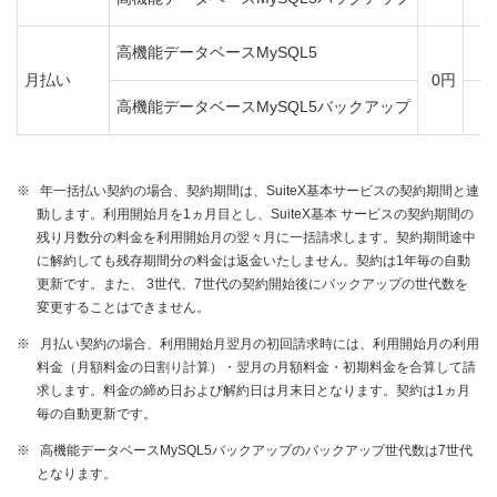
（税
高機能データベースMySQL5
（
月払い
0円
高機能データベースMySQL5バックアップ
（
※
年一括払い契約の場合、契約期間は、SuiteX基本サービスの契約期間と連
動します。利用開始月を1ヵ月目とし、SuiteX基本 サービスの契約期間の
残り月数分の料金を利用開始月の翌々月に一括請求します。契約期間途中
に解約しても残存期間分の料金は返金いたしません。契約は1年毎の自動
更新です。また、 3世代、7世代の契約開始後にバックアップの世代数を
変更することはできません。
※
月払い契約の場合、利用開始月翌月の初回請求時には、利用開始月の利用
料金（月額料金の日割り計算）・翌月の月額料金・初期料金を合算して請
求します。料金の締め日および解約日は月末日となります。契約は1ヵ月
毎の自動更新です。
※
高機能データベースMySQL5バックアップのバックアップ世代数は7世代
となります。