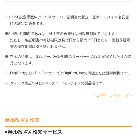
※1
SSL設定手数料は、SSLサーバー証明書の新規・更新・ドメイン名変更
時の設定に必要です。
※2
契約期間内であれば、証明書の再発行は回数無制限で行えます。
ただし、各証明書の有効期限は発行日から最大199日となり、更新前証明
書の残存期間は引き継がれません。
※
料金の請求は、SSLサーバー証明書のサーバーへの設定が完了した月の翌
月となります。
※
DigiCertおよびDigiCertのロゴはDigiCert, Incの商標または登録商標です。
※
クイック認証SSLはGMOグローバルサインの製品名です。
↑このページのトップへ
Web改ざん検知
■Web改ざん検知サービス