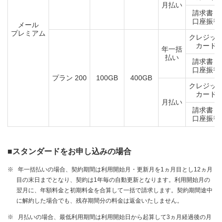
月払い
請求書・
口座振替
メール
プレミアム
クレジッ
カード
年一括
払い
請求書・
口座振替
プラン 200
100GB
400GB
クレジッ
カード
月払い
請求書・
口座振替
■スタンダードをお申し込みの場合
※
年一括払いの場合、契約期間は利用開始月・更新月を1ヵ月目とし12ヵ月
目の末日までとなり、契約は1年毎の自動更新となります。利用開始月の
翌月に、年額料金と初期料金を合算して一括で請求します。契約期間途中
に解約した場合でも、残存期間分の料金は返金いたしません。
※
月払いの場合、最低利用期間は利用開始日から起算して3ヵ月経過後の月