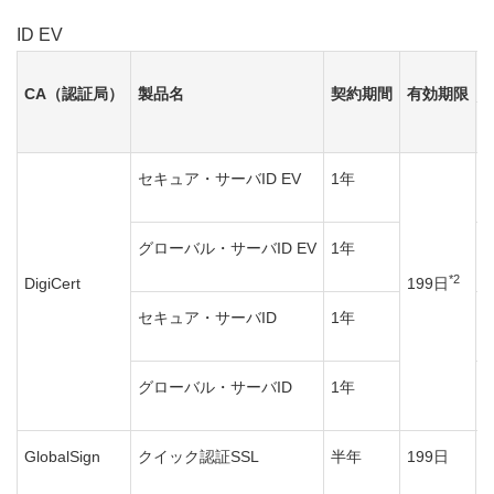
ID EV
CA（認証局）
製品名
契約期間
有効期限
2
セキュア・サーバID EV
1年
（
2
グローバル・サーバID EV
1年
（
*2
DigiCert
199日
1
セキュア・サーバID
1年
（
1
グローバル・サーバID
1年
（
1
GlobalSign
クイック認証SSL
半年
199日
（