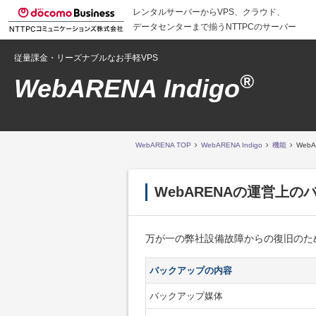
レンタルサーバーからVPS、クラウド、
データセンターまで揃うNTTPCのサーバー
従量課金・リーズナブルなお手軽VPS
®
WebARENA Indigo
WebARENA TOP
WebARENA Indigo
機能
Web
WebARENAの運営上
万が一の弊社設備故障からの復旧のた
バックアップの内容
バックアップ媒体