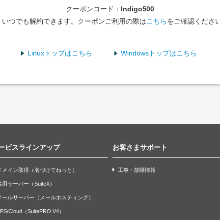
クーポンコード：
Indigo500
いつでも解約できます。クーポンご利用の際は
こちら
をご確認くださ
Linuxトップはこちら
Windowsトップはこちら
ービスラインアップ
お客さまサポート
ドメイン取得（名づけてねっと）
工事・故障情報
共用サーバー（SuiteX）
メールサーバー（メールホスティング）
PS/Cloud（SuitePRO V4）