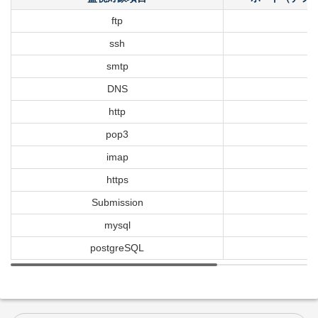
ftp
ssh
smtp
DNS
http
pop3
imap
https
Submission
mysql
postgreSQL