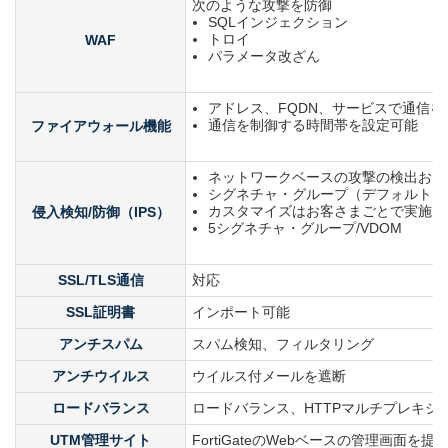
次のような攻撃を防御
SQLインジェクション
トロイ
WAF
パラメータ改ざん
アドレス、FQDN、サービスで通信
通信を制御する時間帯を設定可能
ファイアウォール機能
ネットワークベースの攻撃の検出およ
シグネチャ・グループ（デフォルト）は
カスタマイズはお客さまごとで実施
侵入検知/防御（IPS）
5シグネチャ・グループ/VDOM
SSL/TLS通信
対応
SSL証明書
インポート可能
アンチスパム
スパム検知、フィルタリング
アンチウイルス
ウイルス付メールを遮断
ロードバランス
ロードバランス、HTTPマルチプレキシ
UTM管理サイト
FortiGateのWebベースの管理画面を提