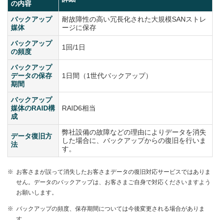
の内容
バックアップ
耐故障性の高い冗長化された大規模SANストレ
媒体
ージに保存
バックアップ
1回/1日
の頻度
バックアップ
データの保存
1日間（1世代バックアップ）
期間
バックアップ
媒体のRAID構
RAID6相当
成
弊社設備の故障などの理由によりデータを消失
データ復旧方
した場合に、バックアップからの復旧を行いま
法
す。
※
お客さまが誤って消失したお客さまデータの復旧対応サービスではありま
せん。データのバックアップは、お客さまご自身で対応くださいますよう
お願いします。
※
バックアップの頻度、保存期間については今後変更される場合がありま
す。