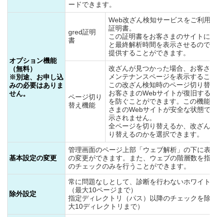
ードできます。
Web改ざん検知サービスをご利用
証明書。
gred証明
この証明書をお客さまのサイトに表
書
と最終解析時間を表示させるのでエ
提供することができます。
オプション機能
改ざんが見つかった場合、お客さま
（無料）
メンテナンスページを表示すること
※別途、お申し込
この改ざん検知時のページ切り替え
みの必要はありま
お客さまのWebサイトが復旧する
せん。
ページ切り
を防ぐことができます。この機能は
替え機能
さまのWebサイトが安全な状態で
示されません。
全ページを切り替えるか、改ざんを
り替えるのかを選択できます。
管理画面のページ上部「ウェブ解析」の下に表
基本設定の変更
の変更ができます。また、ウェブの階層数を指
のチェックのみを行うことができます。
常に問題なしとして、診断を行わないホワイト
（最大10ページまで）
除外設定
指定ディレクトリ（パス）以降のチェックを除
大10ディレクトリまで）