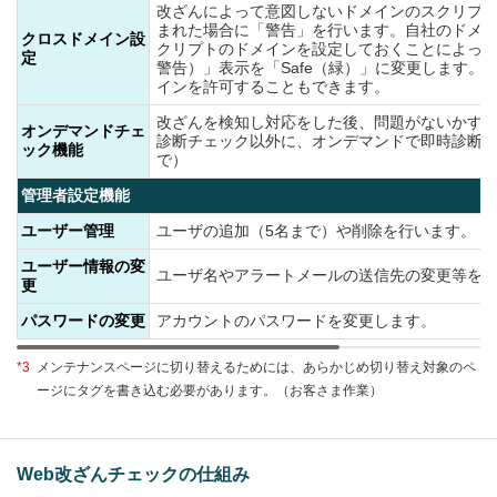
改ざんによって意図しないドメインのスクリプ
まれた場合に「警告」を行います。自社のドメ
クロスドメイン設
クリプトのドメインを設定しておくことによっ
定
警告）」表示を「Safe（緑）」に変更します。
インを許可することもできます。
改ざんを検知し対応をした後、問題がないかす
オンデマンドチェ
診断チェック以外に、オンデマンドで即時診断が
ック機能
で）
管理者設定機能
ユーザー管理
ユーザの追加（5名まで）や削除を行います。
ユーザー情報の変
ユーザ名やアラートメールの送信先の変更等を
更
パスワードの変更
アカウントのパスワードを変更します。
*3
メンテナンスページに切り替えるためには、あらかじめ切り替え対象のペ
ージにタグを書き込む必要があります。（お客さま作業）
Web改ざんチェックの仕組み