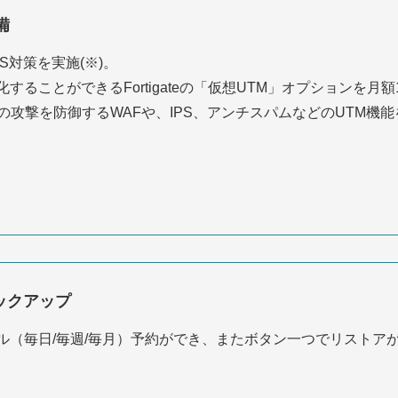
備
S対策を実施(※)。
ることができるFortigateの「仮想UTM」オプションを月額
の攻撃を防御するWAFや、IPS、アンチスパムなどのUTM機
ックアップ
ル（毎日/毎週/毎月）予約ができ、またボタン一つでリストア