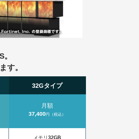
S。
ます。
32Gタイプ
月額
37,400
円（税込）
メモリ
32GB