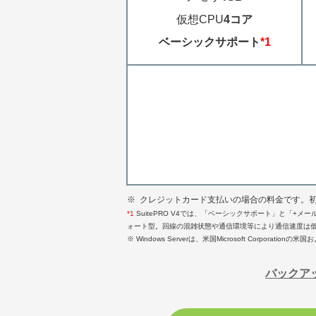
仮想CPU
4コア
ベーシックサポート
*1
※
クレジットカード支払いの場合の料金です。初期
*1
SuitePRO V4では、「ベーシックサポート」と「+
ォート型。回線の混雑状態や通信環境等により通信速度は
※ Windows Serverは、米国Microsoft Corpor
バックア