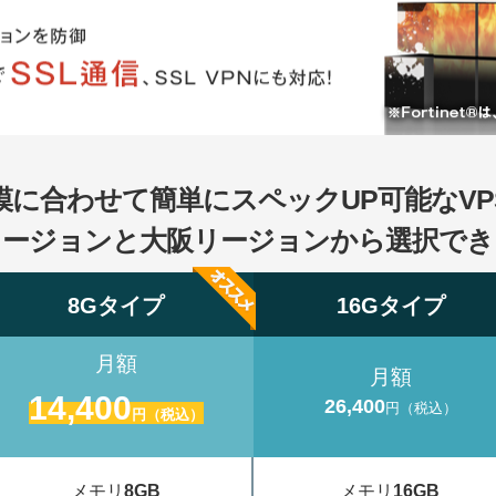
模に合わせて簡単にスペックUP可能なVP
リージョンと大阪リージョンから選択でき
8Gタイプ
16Gタイプ
月額
月額
14,400
26,400
円（税込）
円（税込）
メモリ
8GB
メモリ
16GB