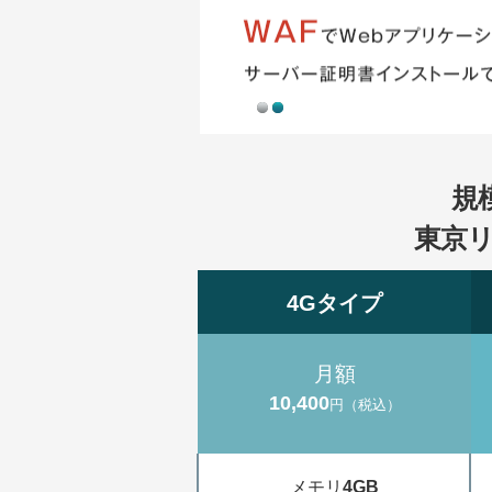
1
2
規
東京
4Gタイプ
月額
10,400
円（税込）
メモリ
4GB