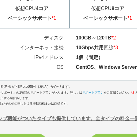
仮想CPU
4コア
仮想CPU
8コア
ベーシックサポート
*1
ベーシックサポート
*1
ディスク
100GB～120TB
*2
インターネット接続
10Gbps共用
回線
*3
IPv4アドレス
1個（固定）
OS
CentOS、Windows Serve
料金が別途5,500円（税込）かかります。
メールサポート」の2種類のサポートプランがあります。詳しくは
サポートプラン
をご確認ください。
*2
低下する場合あります。
ationの米国およびその他の国における登録商標または商標です。
ップ機能がついたタイプも提供しています。全タイプの料金一