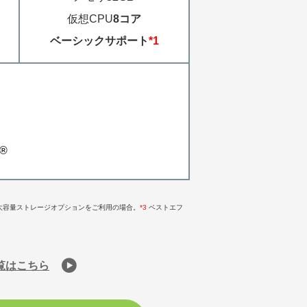
仮想CPU
8コア
ベーシックサポート
*1
r®
大容量ストレージオプションをご利用の場合。
*3
ベストエフ
覧はこちら